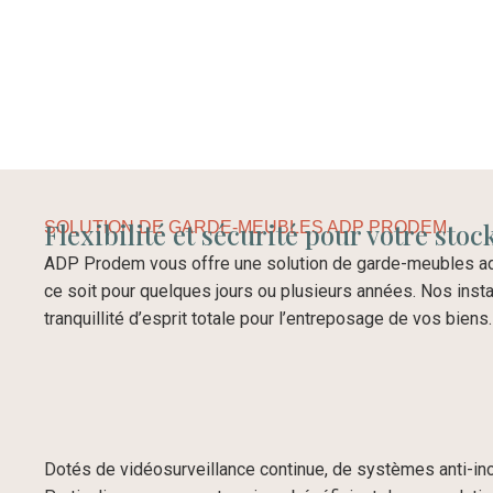
Flexibilité et sécurité pour votre sto
SOLUTION DE GARDE-MEUBLES ADP PRODEM
ADP Prodem vous offre une solution de garde-meubles ad
ce soit pour quelques jours ou plusieurs années. Nos inst
tranquillité d’esprit totale pour l’entreposage de vos biens.
Dotés de vidéosurveillance continue, de systèmes anti-in