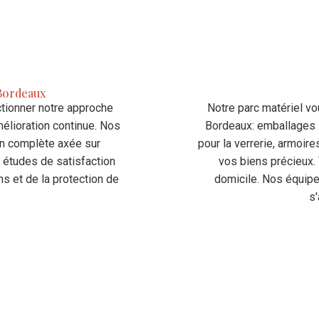
-Bordeaux
tionner notre approche
Notre parc matériel v
mélioration continue. Nos
Bordeaux: emballages s
n complète axée sur
pour la verrerie, armoir
os études de satisfaction
vos biens précieux. 
s et de la protection de
domicile. Nos équipe
s'