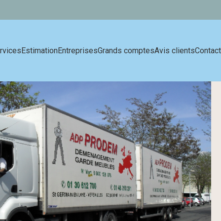
rvices
Estimation
Entreprises
Grands comptes
Avis clients
Contact