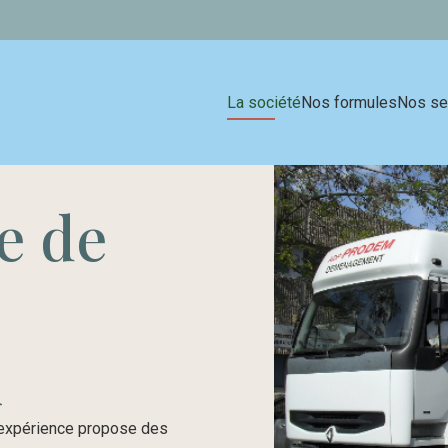
La société
Nos formules
Nos se
e de
x
expérience propose des