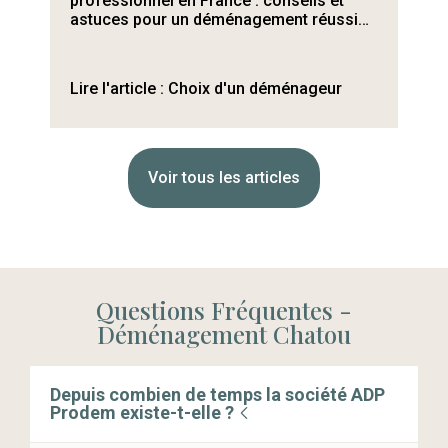
composent le coût d'un déménagement
Notr
si…
erre
Lire l'article :
le prix de votre
déménagement
Lire
Voir tous les articles
Questions Fréquentes -
Déménagement Chatou
Depuis combien de temps la société ADP
Prodem existe-t-elle ?