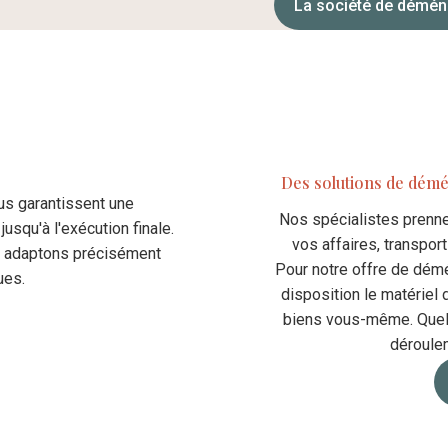
La société de démé
Des solutions de démé
s garantissent une
Nos spécialistes prennen
jusqu'à l'exécution finale.
vos affaires, transpor
us adaptons précisément
Pour notre offre de dém
ues.
disposition le matériel
biens vous-même. Quel 
déroule