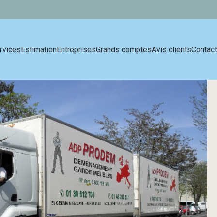
rvices
Estimation
Entreprises
Grands comptes
Avis clients
Contact