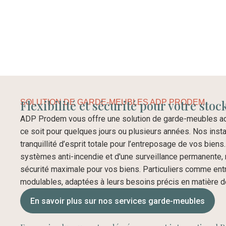
Flexibilité et sécurité pour votre sto
SOLUTION DE GARDE-MEUBLES ADP PRODEM
ADP Prodem vous offre une solution de garde-meubles ad
ce soit pour quelques jours ou plusieurs années. Nos inst
tranquillité d’esprit totale pour l’entreposage de vos bien
systèmes anti-incendie et d'une surveillance permanente
sécurité maximale pour vos biens. Particuliers comme ent
modulables, adaptées à leurs besoins précis en matière d
En savoir plus sur nos services garde-meubles