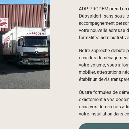
ADP PRODEM prend en cha
Düsseldorf, sans sous-tra
accompagnement personna
votre nouvelle adresse 
formalités administrativ
Notre approche débute par
dans les déménagements 
votre volume, vous infor
mobilier, attestations né
établir un devis transpare
Quatre formules de dém
exactement à vos besoin
dans vos démarches admi
votre installation dans c