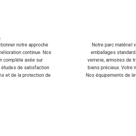
e
tionner notre approche
Notre parc matériel
mélioration continue. Nos
emballages standards 
n complète axée sur
verrerie, armoires de 
os études de satisfaction
biens précieux. Votre m
s et de la protection de
Nos équipements de lev